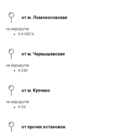
от м. Ломоносовская
на маршрутке
К-4 МЕГА
от м. Чернышевская
на маршрутке
К-269
от м. Купчино
на маршрутке
К-56
от прочих остановок