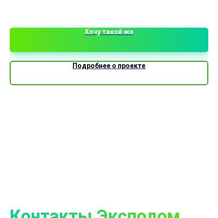
1 
Хочу такой же
Подробнее о проекте
Контакты Эксподом