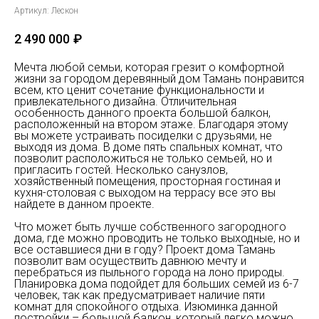
Артикул:
Лескон
2 490 000
₽
Мечта любой семьи, которая грезит о комфортной
жизни за городом деревянный дом Тамань понравится
всем, кто ценит сочетание функциональности и
привлекательного дизайна. Отличительная
особенность данного проекта большой балкон,
расположенный на втором этаже. Благодаря этому
вы можете устраивать посиделки с друзьями, не
выходя из дома. В доме пять спальных комнат, что
позволит расположиться не только семьей, но и
пригласить гостей. Несколько санузлов,
хозяйственный помещения, просторная гостиная и
кухня-столовая с выходом на террасу все это вы
найдете в данном проекте.
Что может быть лучше собственного загородного
дома, где можно проводить не только выходные, но и
все оставшиеся дни в году? Проект дома Тамань
позволит вам осуществить давнюю мечту и
перебраться из пыльного города на лоно природы.
Планировка дома подойдет для больших семей из 6-7
человек, так как предусматривает наличие пяти
комнат для спокойного отдыха. Изюминка данной
постройки – большой балкон, который легко можно