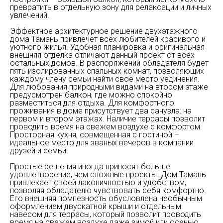
превратить в отдельную зону для релаксации и личных
увлечений.
Эффектное архитектурное решение двухэтажного
дома Тамань привлечет всех любителей красивого и
уютного жилья. Удобная планировка и оригинальная
внешняя отделка отличают данный проект от всех
остальных домов. В распоряжении обладателя будет
пять изолированных спальных комнат, позволяющих
каждому члену семьи найти свое место уединения.
Для любования природными видами на втором этаже
предусмотрен балкон, где можно спокойно
разместиться для отдыха. Для комфортного
проживания в доме присутствует два санузла: на
первом и втором этажах. Наличие террасы позволит
проводить время на свежем воздухе с комфортом.
Просторная кухня, совмещенная с гостиной –
идеальное место для званых вечеров в компании
друзей и семьи.
Простые решения иногда приносят больше
удовлетворение, чем сложные проекты. Дом Тамань
привлекает своей лаконичностью и удобством,
позволяя обладателю чувствовать себя комфортно.
Его внешняя помпезность обусловлена необычным
оформлением двускатной крыши и отдельным
навесом для террасы, который позволит проводить
время на свежем воздухе даже зимой или осенью.