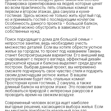
Планировка ориентирована на людей, которые ценят
во всем практичность: пять спальных комнат на
первом и втором этажах, два санузла и кухня-
гостиная. Здесь можно не только жить круглый год,
но и принимать гостей с последующим ночлегом.
Особенность данного проекта – большой балкон,
который можно обустроить в зависимости от
собственных нужд.
Поиск подходящего дома для большой семьи –
непростое занятие, ведь необходимо учесть
множество деталей. Если вы хотите обрести уютное
жилье за городом, то проект под названием Тамань
станет беспроигрышным вариантом. Его внешний вид
очаровывает с первого взгляда, эффектный дизайн
двускатной крыши и балкона выделяет среди других
построек. Выбрав данный проект, вы непременно
сможете подчеркнуть свое чувство стиля и подарить
своим домочадцам уютное жилье. В вашем
распоряжении будет пять спальных комнат.
Просторная кухня гостиная, 2 санузла, а также
длинный балкон на втором этаже. Это позволит вам
любоваться природой с интересных ракурсов и
проводить время на свежем воздухе.
Современный человек всегда ищет наиболее
выгодные решения, касающиеся выбора жилья. Если
вы мечтаете приобрести идеальный дом для