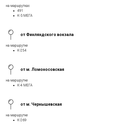
на маршрутках
491
К-3 МЕГА
от Финляндского вокзала
на маршрутке
К-254
от м. Ломоносовская
на маршрутке
К-4 МЕГА
от м. Чернышевская
на маршрутке
К-269