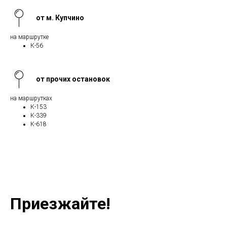
от м. Купчино
на маршрутке
К-56
от прочих остановок
на маршрутках
К-153
К-339
К-618
Приезжайте!