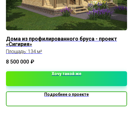
Дома из профилированного бруса - проект
Пр
«Сигирия»
Пл
Площадь: 134 м²
3 
8 500 000
₽
Хочу такой же
Подробнее о проекте