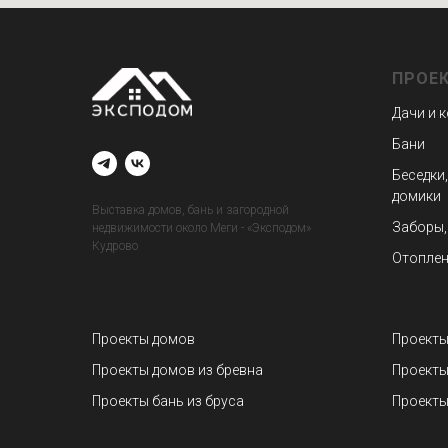
ПРОЕ
Дачи и 
Бани
Беседки,
домики
Выставка домов, бань и загородной
Заборы,
недвижимости около Меги - «Эксподом»
Кудрово
Отоплен
Проекты домов
Проекты
Проекты домов из бревна
Проекты
Проекты бань из бруса
Проекты