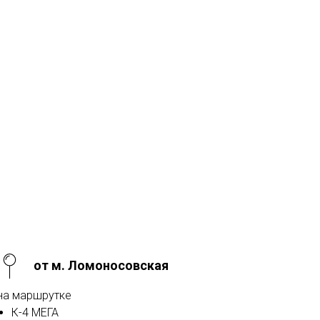
от м. Ломоносовская
на маршрутке
К-4 МЕГА