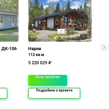
5 ДК-106
Нарни
Про
112 кв.м
8х14 м
5 220 029
₽
Хочу такой же
Подробнее о проекте