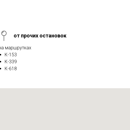
от прочих остановок
на маршрутках
К-153
К-339
К-618