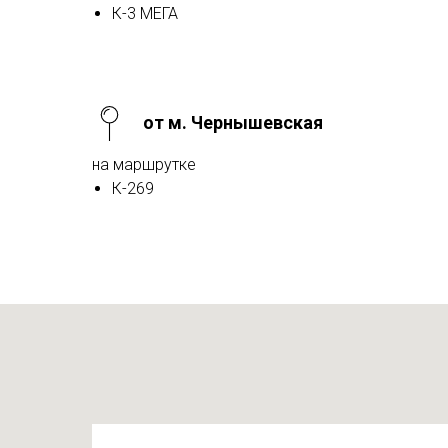
К-3 МЕГА
от м. Чернышевская
на маршрутке
К-269