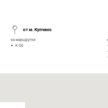
от м. Купчино
на маршрутке
К-56