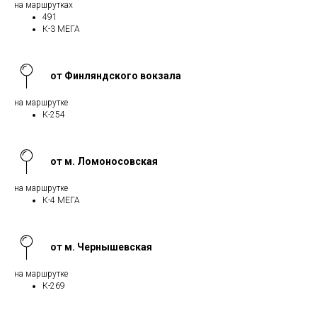
на маршрутках
491
К-3 МЕГА
от Финляндского вокзала
на маршрутке
К-254
от м. Ломоносовская
на маршрутке
К-4 МЕГА
от м. Чернышевская
на маршрутке
К-269