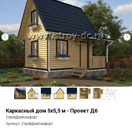
Каркасный дом 5х5,5 м - Проект Д6
СтройДомКомфорт
Артикул:
СтройДомКомфорт