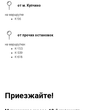
от м. Купчино
на маршрутке
К-56
от прочих остановок
на маршрутках
К-153
К-339
К-618
Приезжайте!