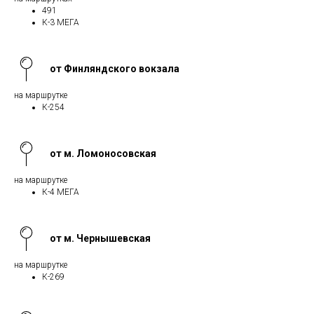
491
К-3 МЕГА
от Финляндского вокзала
на маршрутке
К-254
от м. Ломоносовская
на маршрутке
К-4 МЕГА
от м. Чернышевская
на маршрутке
К-269