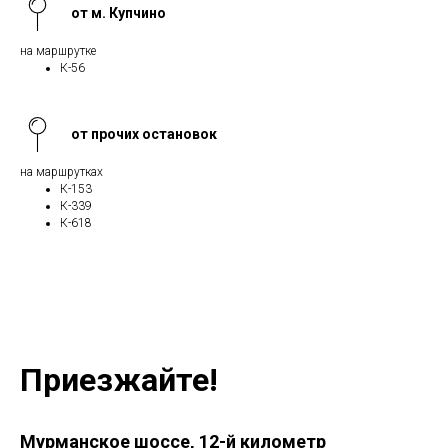
от м. Купчино
на маршрутке
К-56
от прочих остановок
на маршрутках
К-153
К-339
К-618
Приезжайте!
Мурманское шоссе, 12-й километр