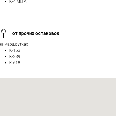
К-4 МЕГА
от прочих остановок
на маршрутках
К-153
К-339
К-618