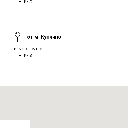
К-254
от м. Купчино
на маршрутке
К-56