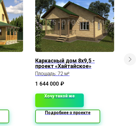
Каркасный дом 8х9,5 -
Дом
проект «Хайтайское»
Выс
Про
Площадь: 72 м²
Опе
1 644 000
₽
Хочу такой же
Подробнее о проекте