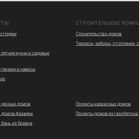
КТЫ
СТРОИТЕЛЬНЫЕ КОМП
коттеджи
Строительство домов
Террасы, заборы, отопление, 
 летние кухни и садовые
 гаражи и навесы
ие
 дачных домов
Проекты каркасных домов
 домов фахверк
Проекты домов из газобетона
 бань из бревна