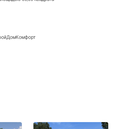
СтройДомКомфорт