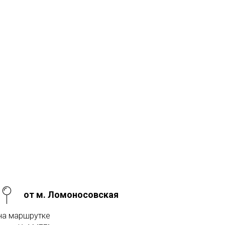
от м. Ломоносовская
на маршрутке