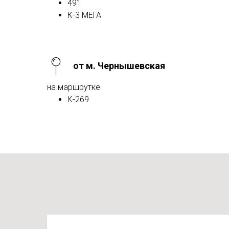
491
К-3 МЕГА
от м. Чернышевская
на маршрутке
К-269