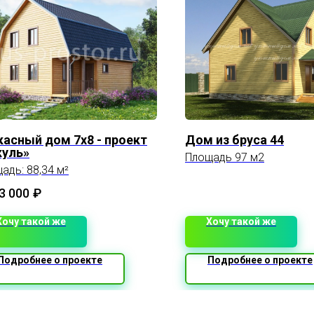
касный дом 7х8 - проект
Дом из бруса 44
куль»
Площадь 97 м2
адь: 88,34 м²
3 000
₽
Хочу такой же
Хочу такой же
Подробнее о проекте
Подробнее о проекте