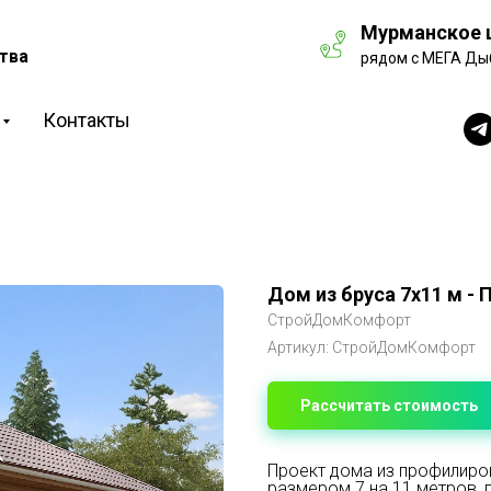
Мурманское ш
тва
рядом с МЕГА Ды
Контакты
Дом из бруса 7х11 м - 
СтройДомКомфорт
Артикул:
СтройДомКомфорт
Рассчитать стоимость
Проект дома из профилиров
размером 7 на 11 метров,