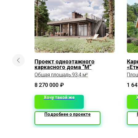
сич
Проект одноэтажного
Кар
каркасного дома “М”
«Ет
Общая площадь:93,4 м²
Площ
8 270 000
₽
1 64
Хочу такой же
Подробнее о проекте