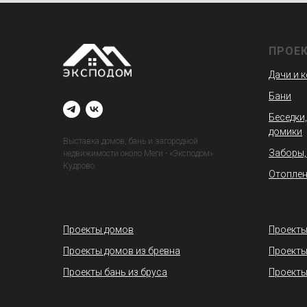
ПРОЕ
Дачи и 
Бани
Беседки,
домики
Выставка домов, бань и загородной
Заборы,
недвижимости около Меги - «Эксподом»
Кудрово
Отоплен
Проекты домов
Проекты
Проекты домов из бревна
Проекты
Проекты бань из бруса
Проекты