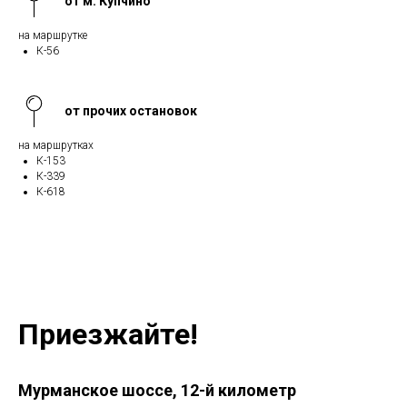
от м. Купчино
на маршрутке
К-56
от прочих остановок
на маршрутках
К-153
К-339
К-618
Приезжайте!
Мурманское шоссе, 12-й километр