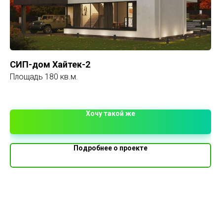
СИП-дом Хайтек-2
П
Площадь 180 кв.м.
Пл
2 
Хочу такой же
Подробнее о проекте