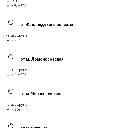
491
К-3 МЕГА
от Финляндского вокзала
на маршрутке
К-254
от м. Ломоносовская
на маршрутке
К-4 МЕГА
от м. Чернышевская
на маршрутке
К-269