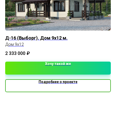
Д-16 (Выборг). Дом 9х12 м.
Ка
Дом 9х12
Пл
2 333 000
₽
1 
Хочу такой же
Подробнее о проекте