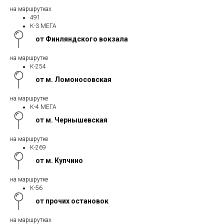
на маршрутках
491
К-3 МЕГА
от Финляндского вокзала
на маршрутке
К-254
от м. Ломоносовская
на маршрутке
К-4 МЕГА
от м. Чернышевская
на маршрутке
К-269
от м. Купчино
на маршрутке
К-56
от прочих остановок
на маршрутках