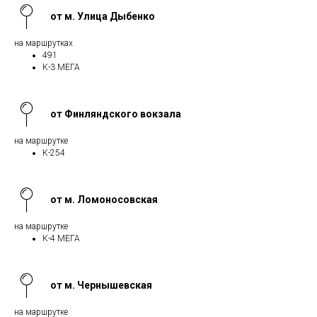
от м. Улица Дыбенко
на маршрутках
491
К-3 МЕГА
от Финляндского вокзала
на маршрутке
К-254
от м. Ломоносовская
на маршрутке
К-4 МЕГА
от м. Чернышевская
на маршрутке