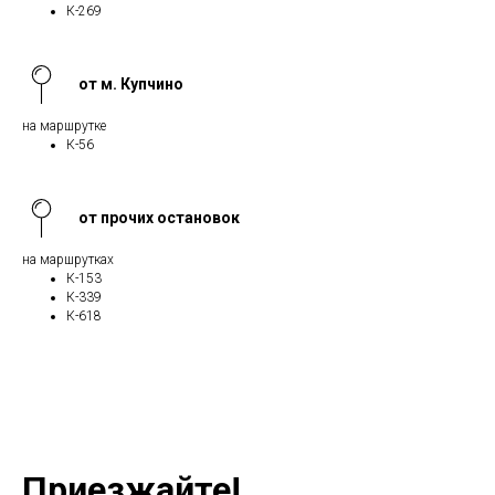
К-269
от м. Купчино
на маршрутке
К-56
от прочих остановок
на маршрутках
К-153
К-339
К-618
Приезжайте!