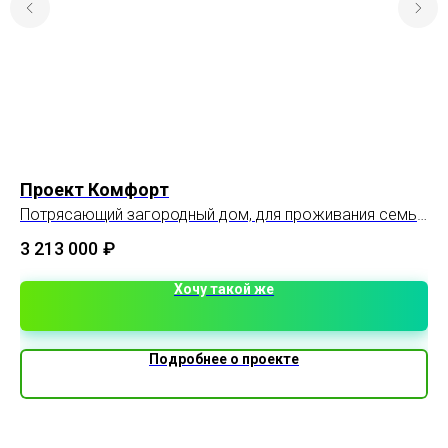
Проект Комфорт
П
Потрясающий загородный дом, для проживания семьи
Пл
4-5 человек.
3 213 000
₽
3 
Хочу такой же
Подробнее о проекте