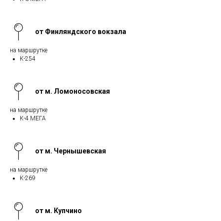
от Финляндского вокзала
на маршрутке
К-254
от м. Ломоносовская
на маршрутке
К-4 МЕГА
от м. Чернышевская
на маршрутке
К-269
от м. Купчино