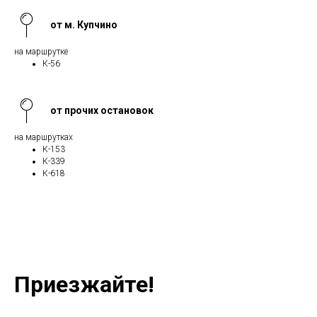
от м. Купчино
на маршрутке
К-56
от прочих остановок
на маршрутках
К-153
К-339
К-618
Приезжайте!