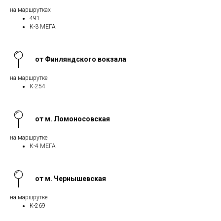
на маршрутках
491
К-3 МЕГА
от Финляндского вокзала
на маршрутке
К-254
от м. Ломоносовская
на маршрутке
К-4 МЕГА
от м. Чернышевская
на маршрутке
К-269