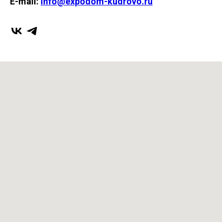
E-mail:
info@expodom-kudrovo.ru