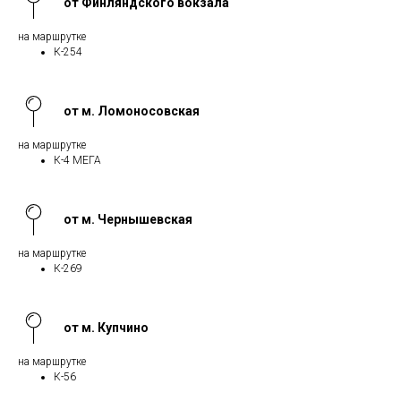
от Финляндского вокзала
на маршрутке
К-254
от м. Ломоносовская
на маршрутке
К-4 МЕГА
от м. Чернышевская
на маршрутке
К-269
от м. Купчино
на маршрутке
К-56