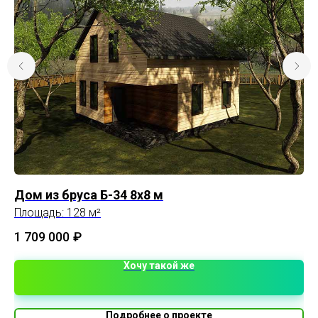
Дом из бруса Б-34 8х8 м
Ка
Площадь: 128 м²
Пл
1 709 000
₽
1 
Хочу такой же
Подробнее о проекте