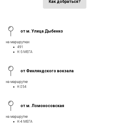
Как добраться?
от м. Улица Дыбенко
на маршрутках
491
К-3 МЕГА
от Финляндского вокзала
на маршрутке
К-254
от м. Ломоносовская
на маршрутке
К-4 МЕГА