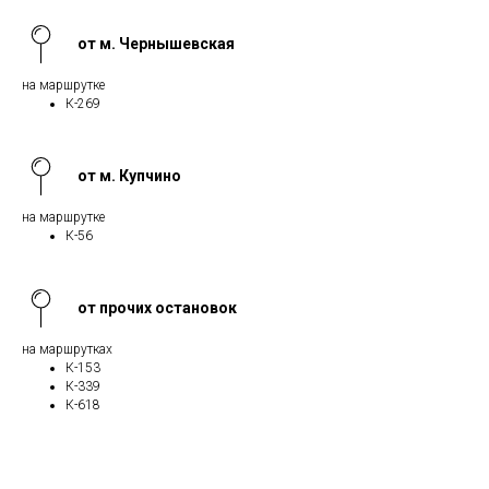
от м. Чернышевская
на маршрутке
К-269
от м. Купчино
на маршрутке
К-56
от прочих остановок
на маршрутках
К-153
К-339
К-618