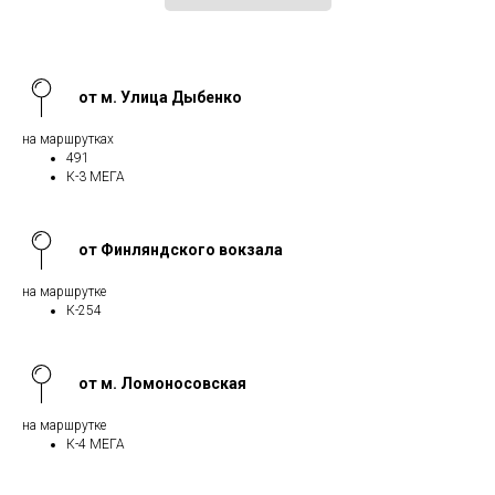
от м. Улица Дыбенко
на маршрутках
491
К-3 МЕГА
от Финляндского вокзала
на маршрутке
К-254
от м. Ломоносовская
на маршрутке
К-4 МЕГА