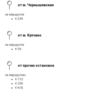
от м. Чернышевская
на маршрутке
К-269
от м. Купчино
на маршрутке
К-56
от прочих остановок
на маршрутках
К-153
К-339
К-618