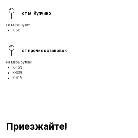
от м. Купчино
на маршрутке
К-56
от прочих остановок
на маршрутках
К-153
К-339
К-618
Приезжайте!