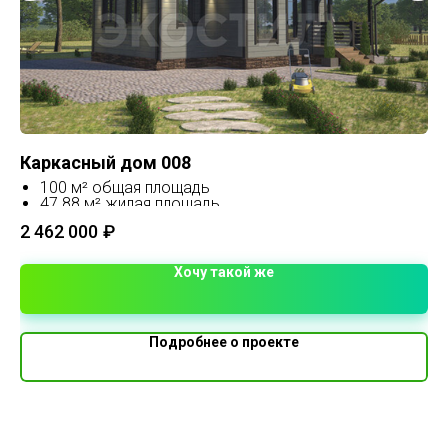
Каркасный дом 008
Пр
100 м² общая площадь
Пр
47.88 м² жилая площадь
по
9 х 8.5 м линейные размеры
кр
2 
2 462 000
₽
1.5 этажа
Хочу такой же
Подробнее о проекте