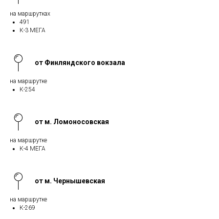
на маршрутках
491
К-3 МЕГА
от Финляндского вокзала
на маршрутке
К-254
от м. Ломоносовская
на маршрутке
К-4 МЕГА
от м. Чернышевская
на маршрутке
К-269