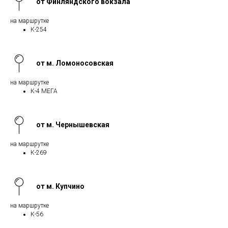
от Финляндского вокзала
на маршрутке
К-254
от м. Ломоносовская
на маршрутке
К-4 МЕГА
от м. Чернышевская
на маршрутке
К-269
от м. Купчино
на маршрутке
К-56