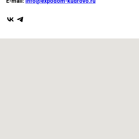
E-mail:
info@expodom-kudrovo.ru