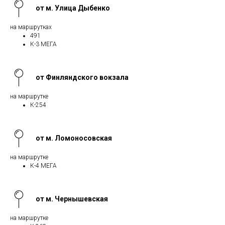
от м. Улица Дыбенко
на маршрутках
491
К-3 МЕГА
от Финляндского вокзала
на маршрутке
К-254
от м. Ломоносовская
на маршрутке
К-4 МЕГА
от м. Чернышевская
на маршрутке