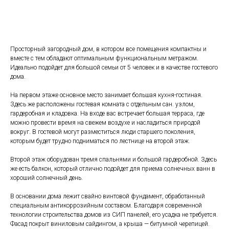
Рассчитать стоимость
Просторный загородный дом, в котором все помещения компактны и
вместе с тем обладают оптимальным функциональным метражом.
Идеально подойдет для большой семьи от 5 человек и в качестве гостевого
дома.
На первом этаже основное место занимает большая кухня-гостиная.
Здесь же расположены гостевая комната с отдельным сан. узлом,
гардеробная и кладовка. На входе вас встречает большая терраса, где
можно провести время на свежем воздухе и насладиться природой
вокруг. В гостевой могут разместиться люди старшего поколения,
которым будет трудно подниматься по лестнице на второй этаж.
Второй этаж оборудован тремя спальнями и большой гардеробной. Здесь
же есть балкон, который отлично подойдет для приема солнечных ванн в
хороший солнечный день.
В основании дома лежит свайно винтовой фундамент, обработанный
специальным антикоррозийным составом. Благодаря современной
технологии строительства домов из СИП панелей, его усадка не требуется.
Фасад покрыт виниловым сайдингом, а крыша — битумной черепицей.