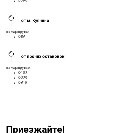
К-269
от м. Купчино
на маршрутке
К-56
от прочих остановок
на маршрутках
К-153
К-339
К-618
Приезжайте!