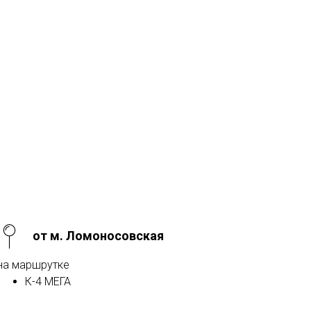
от м. Ломоносовская
на маршрутке
К-4 МЕГА