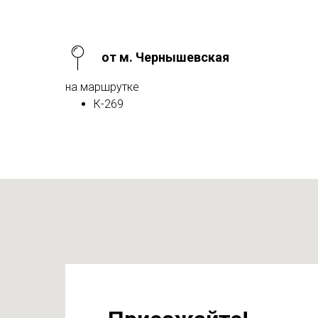
от м. Чернышевская
на маршрутке
К-269