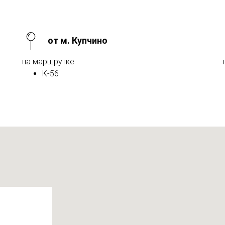
от м. Купчино
на маршрутке
К-56