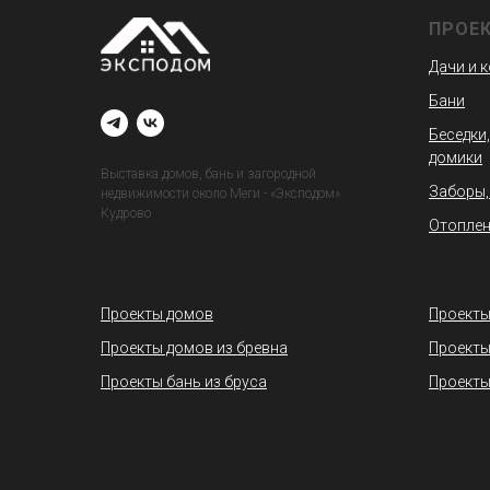
ПРОЕ
Дачи и 
Бани
Беседки,
домики
Выставка домов, бань и загородной
Заборы,
недвижимости около Меги - «Эксподом»
Кудрово
Отоплен
Проекты домов
Проекты
Проекты домов из бревна
Проекты
Проекты бань из бруса
Проекты