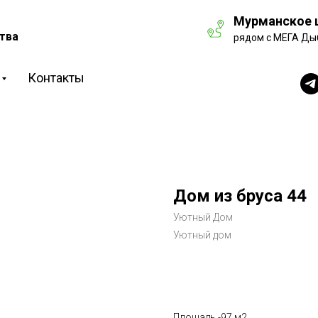
Мурманское ш
тва
рядом с МЕГА Ды
Контакты
Дом из бруса 44
Уютный Дом
Уютный дом
Рассчитать стоимость
Площадь -97 м2