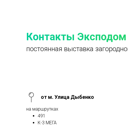
Контакты Эксподом
постоянная выставка загородно
от м. Улица Дыбенко
на маршрутках
491
К-3 МЕГА