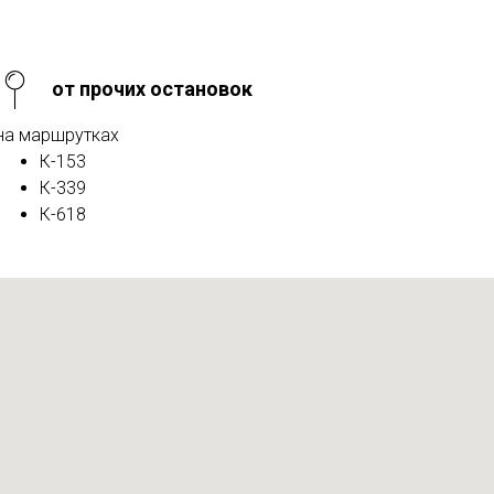
от прочих остановок
на маршрутках
К-153
К-339
К-618