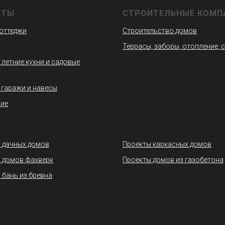
КТЫ
СТРОИТЕЛЬНЫЕ КОМП
коттеджи
Строительство домов
Террасы, заборы, отопление, 
 летние кухни и садовые
 гаражи и навесы
ие
 дачных домов
Проекты каркасных домов
 домов фахверк
Проекты домов из газобетона
 бань из бревна