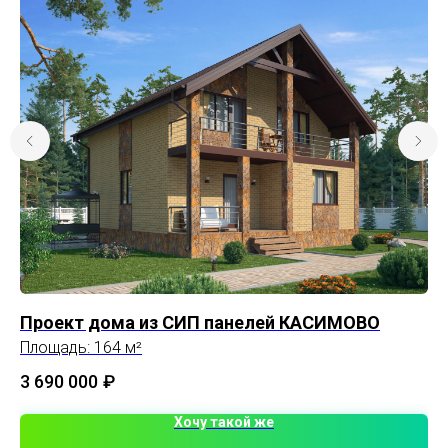
Проект дома из СИП панелей КАСИМОВО
Пр
Площадь: 164 м²
Пл
3 690 000
₽
3 
Хочу такой же