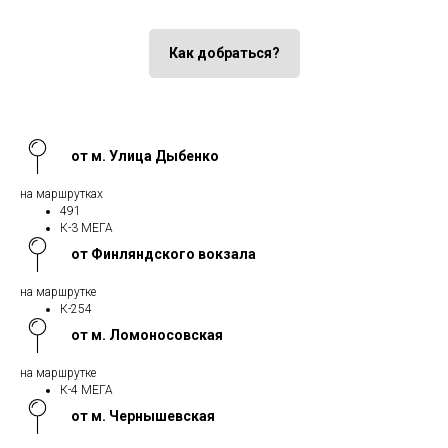
Как добраться?
от м. Улица Дыбенко
на маршрутках
491
К-3 МЕГА
от Финляндского вокзала
на маршрутке
К-254
от м. Ломоносовская
на маршрутке
К-4 МЕГА
от м. Чернышевская