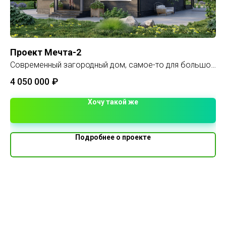
Проект Мечта-2
Ка
Современный загородный дом, самое-то для большой
Пл
и дружной семьи.
4 050 000
₽
1 
Хочу такой же
Подробнее о проекте