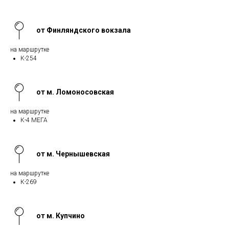
от Финляндского вокзала
на маршрутке
К-254
от м. Ломоносовская
на маршрутке
К-4 МЕГА
от м. Чернышевская
на маршрутке
К-269
от м. Купчино