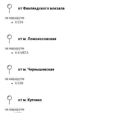
от Финляндского вокзала
на маршрутке
К-254
от м. Ломоносовская
на маршрутке
К-4 МЕГА
от м. Чернышевская
на маршрутке
К-269
от м. Купчино
на маршрутке