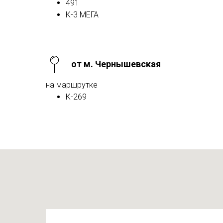
491
К-3 МЕГА
от м. Чернышевская
на маршрутке
К-269