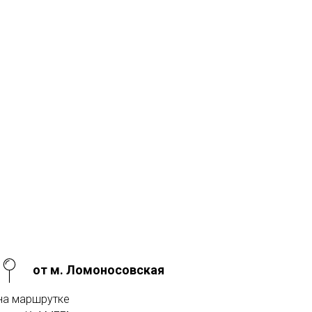
от м. Ломоносовская
на маршрутке