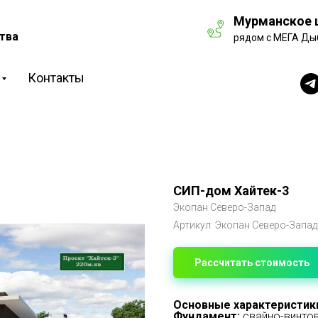
Мурманское ш
тва
рядом с МЕГА Ды
Контакты
СИП-дом Хайтек-3
Экопан Северо-Запад
Артикул:
Экопан Северо-Запад
Рассчитать стоимость
Основные характеристик
Фундамент:
свайно-винто