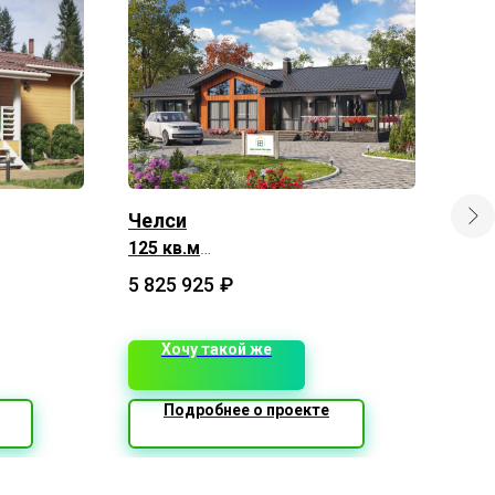
Челси
Про
кар
125 кв.м
8х15 м
Общ
5 825 925
₽
6 9
Хочу такой же
Подробнее о проекте