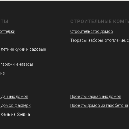
КТЫ
СТРОИТЕЛЬНЫЕ КОМП
коттеджи
Строительство домов
Террасы, заборы, отопление, 
 летние кухни и садовые
 гаражи и навесы
ие
 дачных домов
Проекты каркасных домов
 домов фахверк
Проекты домов из газобетона
 бань из бревна