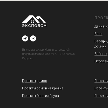
ПРОЕ
Дачи и 
Бани
Беседки,
домики
Выставка домов, бань и загородной
Заборы,
недвижимости около Меги - «Эксподом»
Кудрово
Отоплен
Проекты домов
Проекты
Проекты домов из бревна
Проекты
Проекты бань из бруса
Проекты