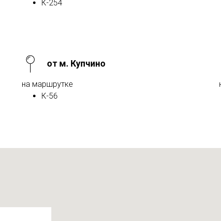
К-254
от м. Купчино
на маршрутке
К-56