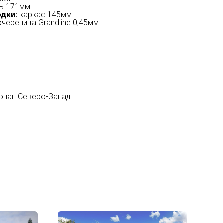
ь 171мм
дки:
каркас 145мм
черепица Grandline 0,45мм
копан Северо-Запад