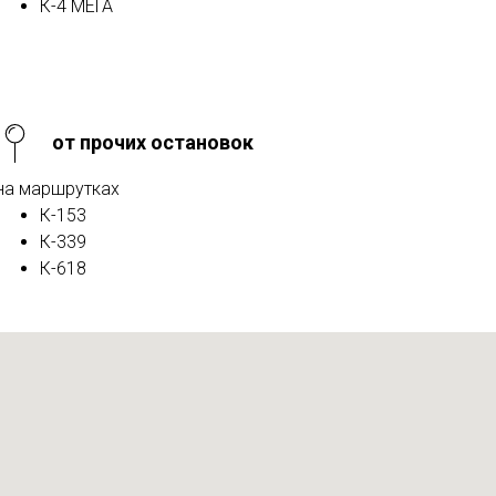
К-4 МЕГА
от прочих остановок
на маршрутках
К-153
К-339
К-618