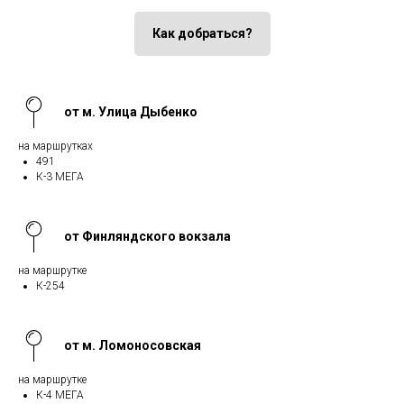
Как добраться?
от м. Улица Дыбенко
на маршрутках
491
К-3 МЕГА
от Финляндского вокзала
на маршрутке
К-254
от м. Ломоносовская
на маршрутке
К-4 МЕГА