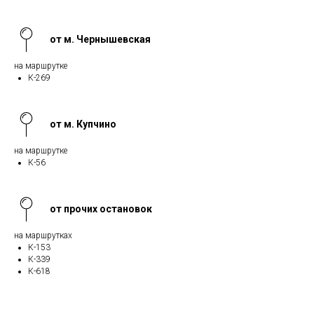
от м. Чернышевская
на маршрутке
К-269
от м. Купчино
на маршрутке
К-56
от прочих остановок
на маршрутках
К-153
К-339
К-618