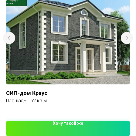
СИП-дом Краус
П
Площадь 162 кв.м.
Пл
2 
Хочу такой же