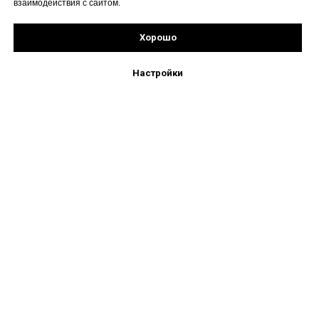
взаимодействия с сайтом.
Хорошо
Рассчитать стоимость
Подпишись!
Настройки