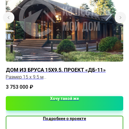
ДОМ ИЗ БРУСА 15Х9.5. ПРОЕКТ «ДБ-11»
П
Размер 15 x 9.5 м
Пл
Площадь 133 м
Этаж 1 этаж
3 753 000
₽
4 
Хочу такой же
Подробнее о проекте