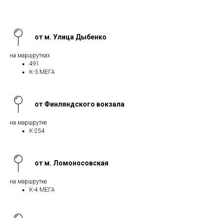
от м. Улица Дыбенко
на маршрутках
491
К-3 МЕГА
от Финляндского вокзала
на маршрутке
К-254
от м. Ломоносовская
на маршрутке
К-4 МЕГА