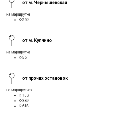
от м. Чернышевская
на маршрутке
К-269
от м. Купчино
на маршрутке
К-56
от прочих остановок
на маршрутках
К-153
К-339
К-618