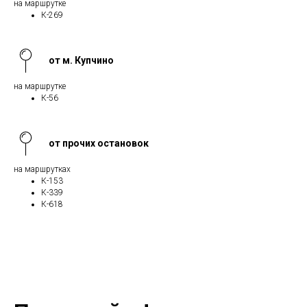
на маршрутке
К-269
от м. Купчино
на маршрутке
К-56
от прочих остановок
на маршрутках
К-153
К-339
К-618