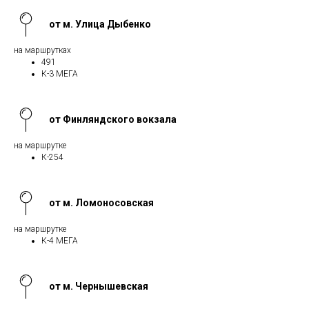
от м. Улица Дыбенко
на маршрутках
491
К-3 МЕГА
от Финляндского вокзала
на маршрутке
К-254
от м. Ломоносовская
на маршрутке
К-4 МЕГА
от м. Чернышевская