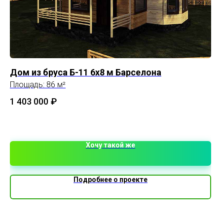
Дом из бруса Б-11 6х8 м Барселона
До
Площадь: 86 м²
Пл
1 403 000
₽
Хочу такой же
Подробнее о проекте