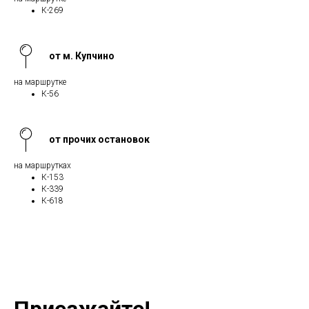
К-269
от м. Купчино
на маршрутке
К-56
от прочих остановок
на маршрутках
К-153
К-339
К-618
Приезжайте!