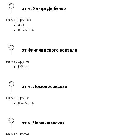
от м. Улица Дыбенко
на маршрутках
491
К-3 МЕГА
от Финляндского вокзала
на маршрутке
К-254
от м. Ломоносовская
на маршрутке
К-4 МЕГА
от м. Чернышевская
на маршрутке