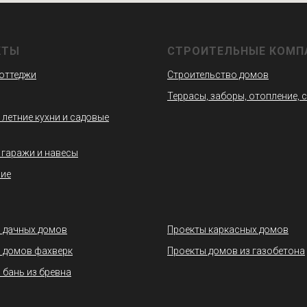
КТЫ
СТРОИТЕЛЬНЫЕ КОМП
коттеджи
Строительство домов
Террасы, заборы, отопление, 
 летние кухни и садовые
 гаражи и навесы
ие
 дачных домов
Проекты каркасных домов
 домов фахверк
Проекты домов из газобетона
 бань из бревна