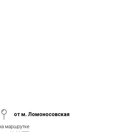
от м. Ломоносовская
на маршрутке