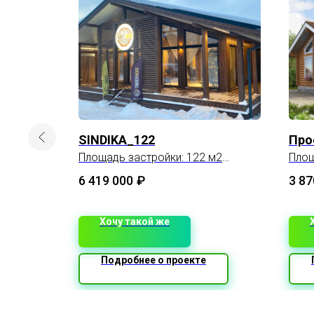
 проект
SINDIKA_122
Про
Площадь застройки: 122 м2
Площ
89 м2 дом + 33 м2 терраса
6 419 000
₽
3 87
Хочу такой же
Подробнее о проекте