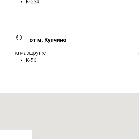
К-254
от м. Купчино
на маршрутке
К-56