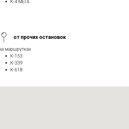
К-4 МЕГА
от прочих остановок
на маршрутках
К-153
К-339
К-618