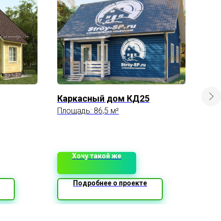
Каркасный дом КД25
Про
ТА
Площадь: 86,5 м²
Пло
3 8
Хочу такой же
Подробнее о проекте