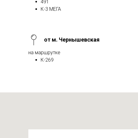
491
К-3 МЕГА
от м. Чернышевская
на маршрутке
К-269