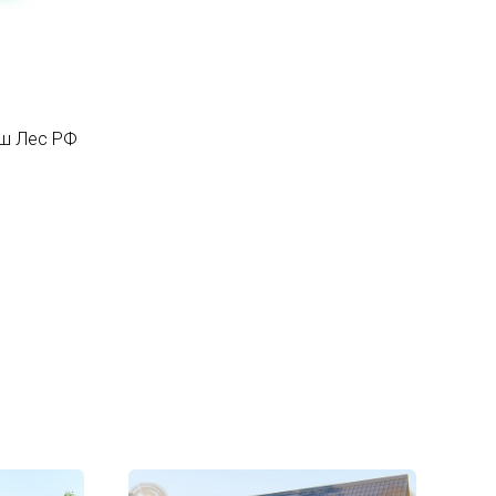
аш Лес РФ