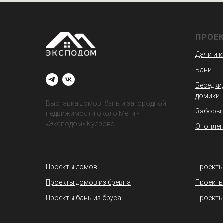
ПРОЕ
Дачи и 
Бани
Беседки,
домики
Выставка домов, бань и загородной
Заборы,
недвижимости около Меги -
«Эксподом» Кудрово
Отоплен
Проекты домов
Проекты
Проекты домов из бревна
Проекты
Проекты бань из бруса
Проекты