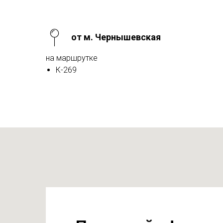
от м. Чернышевская
на маршрутке
К-269