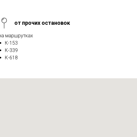
от прочих остановок
на маршрутках
К-153
К-339
К-618