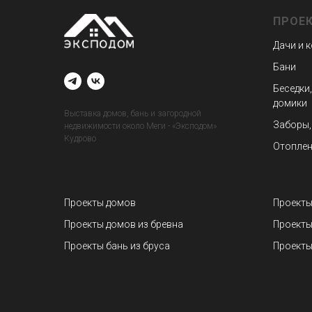
ПРОЕ
Дачи и 
Бани
Беседки,
домики
Выставка домов, бань и загородной
Заборы,
недвижимости около Меги - «Эксподом»
Кудрово
Отоплен
Проекты домов
Проекты
Проекты домов из бревна
Проекты
Проекты бань из бруса
Проекты