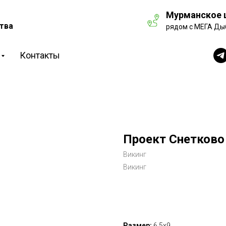
Мурманское ш
тва
рядом с МЕГА Ды
Контакты
Проект Снетково
Викинг
Викинг
Рассчитать стоимость
Размер:
6,5х9