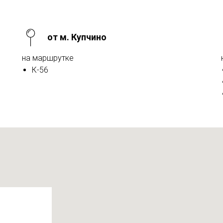
от м. Купчино
на маршрутке
К-56