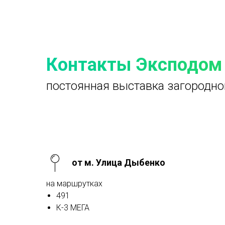
Контакты Эксподом
постоянная выставка загородно
от м. Улица Дыбенко
на маршрутках
491
К-3 МЕГА