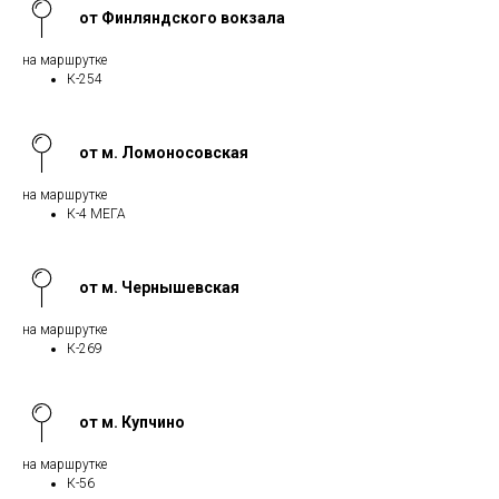
от Финляндского вокзала
на маршрутке
К-254
от м. Ломоносовская
на маршрутке
К-4 МЕГА
от м. Чернышевская
на маршрутке
К-269
от м. Купчино
на маршрутке
К-56