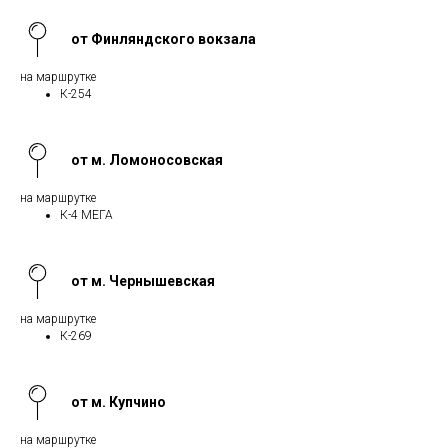
от Финляндского вокзала
на маршрутке
К-254
от м. Ломоносовская
на маршрутке
К-4 МЕГА
от м. Чернышевская
на маршрутке
К-269
от м. Купчино
на маршрутке