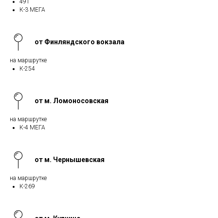
491
К-3 МЕГА
от Финляндского вокзала
на маршрутке
К-254
от м. Ломоносовская
на маршрутке
К-4 МЕГА
от м. Чернышевская
на маршрутке
К-269