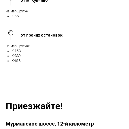
от м. Купчино
на маршрутке
К-56
от прочих остановок
на маршрутках
К-153
К-339
К-618
Приезжайте!
Мурманское шоссе, 12-й километр