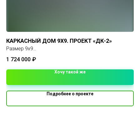
КАРКАСНЫЙ ДОМ 9Х9. ПРОЕКТ «ДК-2»
П
Размер 9х9
Пл
Площадь 81 м2
Этажей 1
1 724 000
₽
3 
Хочу такой же
Подробнее о проекте