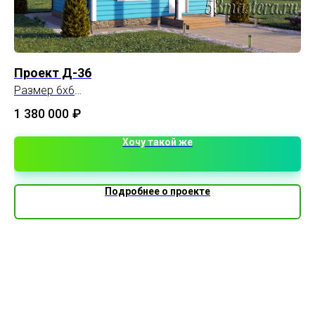
Проект Д-36
Пр
Размер 6х6
Ко
Площадь 69 м2
по
1 380 000
₽
3 
Хочу такой же
Подробнее о проекте