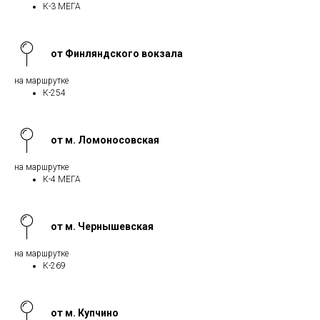
К-3 МЕГА
от Финляндского вокзала
на маршрутке
К-254
от м. Ломоносовская
на маршрутке
К-4 МЕГА
от м. Чернышевская
на маршрутке
К-269
от м. Купчино