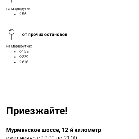
на маршрутке
К-56
от прочих остановок
на маршрутках
К-153
К-339
К-618
Приезжайте!
Мурманское шоссе, 12-й километр
ежедневно с 10:00 до 21:00