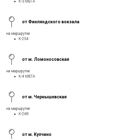
К-3 МЕГА
от Финляндского вокзала
на маршрутке
К-254
от м. Ломоносовская
на маршрутке
К-4 МЕГА
от м. Чернышевская
на маршрутке
К-269
от м. Купчино