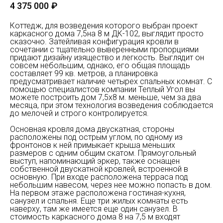
4 375 000
₽
Коттедж, для возведения которого выбран проект
каркасного дома 7,5на 8 м ДК-102, выглядит просто
сказочно. Затейливая конфигурация кровли в
сочетании с тщательно выверенными пропорциями
придают дизайну изящество и легкость. Выглядит он
совсем небольшим, однако, его общая площадь
составляет 99 кв. метров, а планировка
предусматривает наличие четырех спальных комнат. С
помощью специалистов компании Теплый Угол вы
можете построить дом 7,5х8 м. меньше, чем за два
месяца, при этом технология возведения соблюдается
до мелочей и строго контролируется.
Основная кровля дома двускатная, стороны
расположены под острым углом, по одному из
фронтонов к ней примыкает крыша меньших
размеров с одним общим скатом. Прямоугольный
выступ, напоминающий эркер, также оснащен
собственной двускатной кровлей, встроенной в
основную. При входе расположена терраса под
небольшим навесом, через нее можно попасть в дом.
На первом этаже расположена гостиная-кухня,
санузел и спальня. Еще три жилых комнаты есть
наверху, там же имеется еще один санузел. В
стоимость каркасного дома 8 на 7,5 м входят