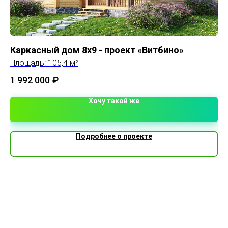
Каркасный дом 8х9 - проект «Витбино»
П
Площадь: 105,4 м²
Ра
Пл
1 992 000
₽
2 
Хочу такой же
Подробнее о проекте