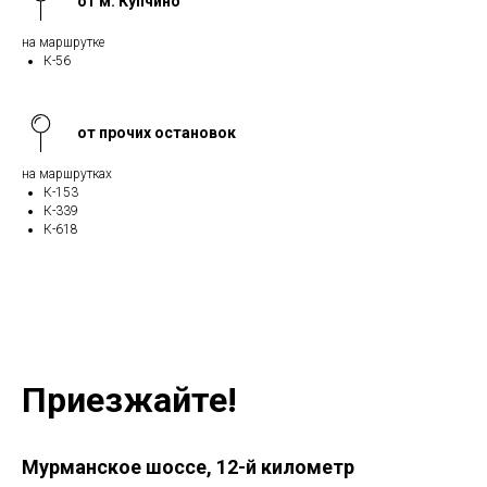
от м. Купчино
на маршрутке
К-56
от прочих остановок
на маршрутках
К-153
К-339
К-618
Приезжайте!
Мурманское шоссе, 12-й километр