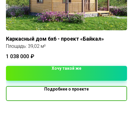
Каркасный дом 6х6 - проект «Байкал»
До
Площадь: 39,02 м²
Пл
1 038 000
₽
Хочу такой же
Подробнее о проекте