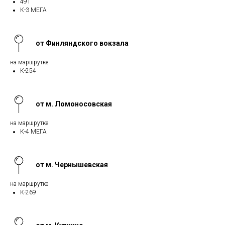
491
К-3 МЕГА
от Финляндского вокзала
на маршрутке
К-254
от м. Ломоносовская
на маршрутке
К-4 МЕГА
от м. Чернышевская
на маршрутке
К-269