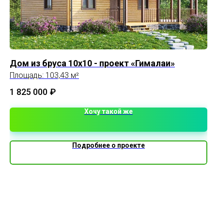
Дом из бруса 10х10 - проект «Гималаи»
Си
Площадь: 103,43 м²
Пл
1 825 000
₽
Хочу такой же
Подробнее о проекте