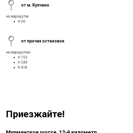
от м. Купчино
на маршрутке
К-56
от прочих остановок
на маршрутках
К-153
К-339
К-618
Приезжайте!
Мурманское шоссе, 12-й километр