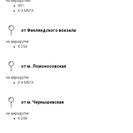
на маршрутках
491
К-3 МЕГА
от Финляндского вокзала
на маршрутке
К-254
от м. Ломоносовская
на маршрутке
К-4 МЕГА
от м. Чернышевская
на маршрутке
К-269