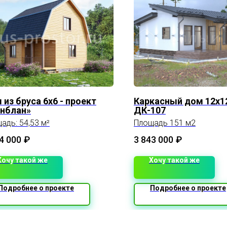
 из бруса 6х6 - проект
Каркасный дом 12x1
нблан»
ДК-107
адь: 54,53 м²
Площадь 151 м2
4 000
₽
3 843 000
₽
Хочу такой же
Хочу такой же
Подробнее о проекте
Подробнее о проекте