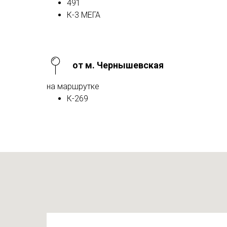
491
К-3 МЕГА
от м. Чернышевская
на маршрутке
К-269