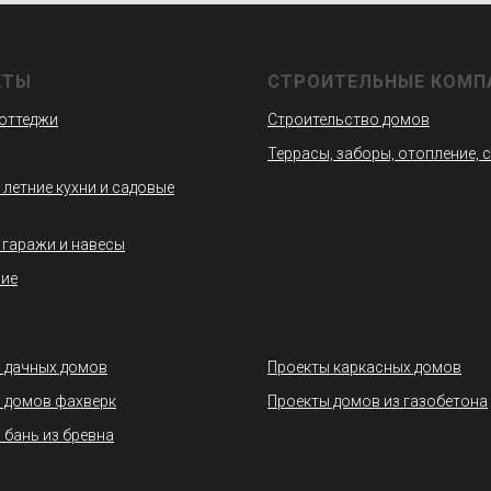
КТЫ
СТРОИТЕЛЬНЫЕ КОМП
коттеджи
Строительство домов
Террасы, заборы, отопление, 
 летние кухни и садовые
 гаражи и навесы
ие
 дачных домов
Проекты каркасных домов
 домов фахверк
Проекты домов из газобетона
 бань из бревна