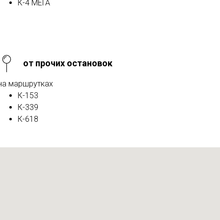
К-4 МЕГА
от прочих остановок
на маршрутках
К-153
К-339
К-618