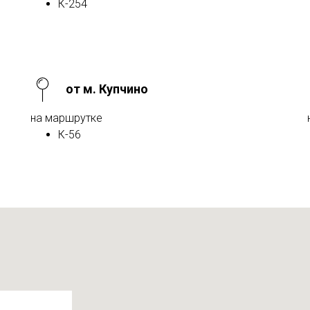
К-254
от м. Купчино
на маршрутке
К-56