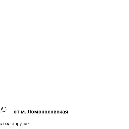
от м. Ломоносовская
на маршрутке