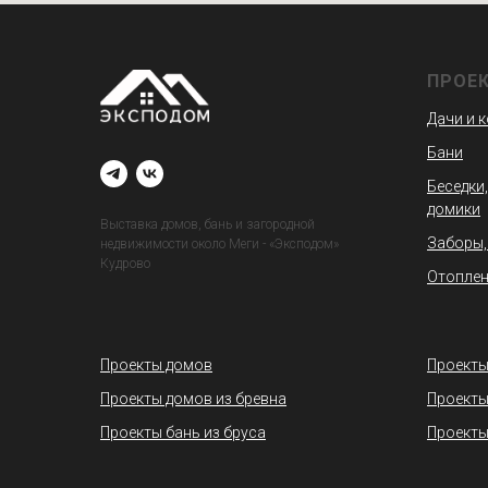
ПРОЕ
Дачи и 
Бани
Беседки,
домики
Выставка домов, бань и загородной
Заборы,
недвижимости около Меги - «Эксподом»
Кудрово
Отоплен
Проекты домов
Проекты
Проекты домов из бревна
Проекты
Проекты бань из бруса
Проекты