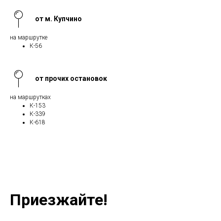
от м. Купчино
на маршрутке
К-56
от прочих остановок
на маршрутках
К-153
К-339
К-618
Приезжайте!