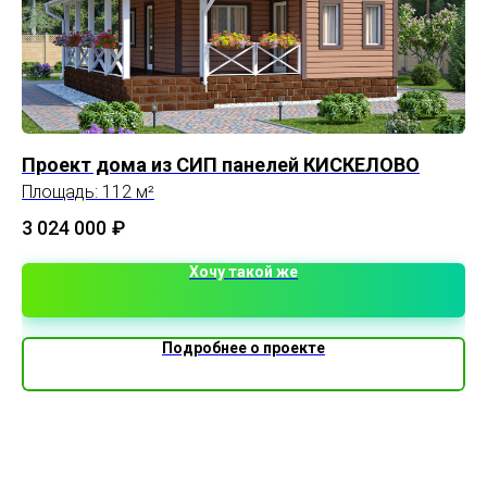
Проект дома из СИП панелей КИСКЕЛОВО
Ка
Площадь: 112 м²
Пл
3 024 000
₽
Хочу такой же
Подробнее о проекте