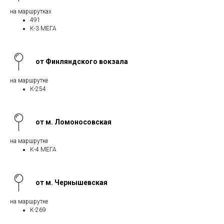
на маршрутках
491
К-3 МЕГА
от Финляндского вокзала
на маршрутке
К-254
от м. Ломоносовская
на маршрутке
К-4 МЕГА
от м. Чернышевская
на маршрутке
К-269