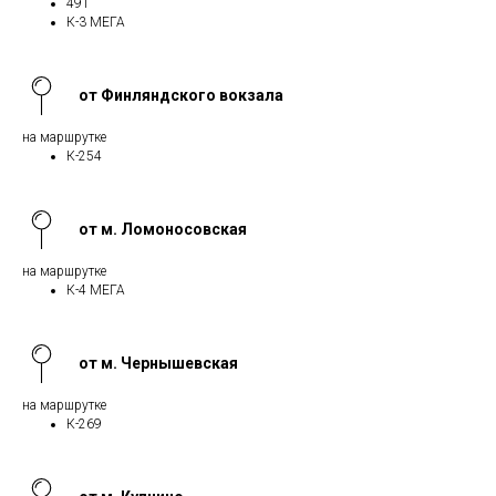
491
К-3 МЕГА
от Финляндского вокзала
на маршрутке
К-254
от м. Ломоносовская
на маршрутке
К-4 МЕГА
от м. Чернышевская
на маршрутке
К-269