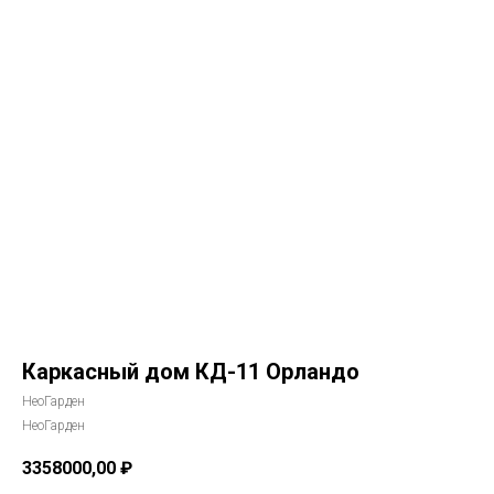
Каркасный дом КД-11 Орландо
НеоГарден
НеоГарден
3358000,00
₽