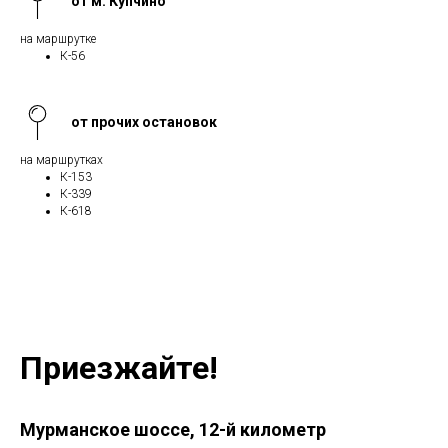
от м. Купчино
на маршрутке
К-56
от прочих остановок
на маршрутках
К-153
К-339
К-618
Приезжайте!
Мурманское шоссе, 12-й километр