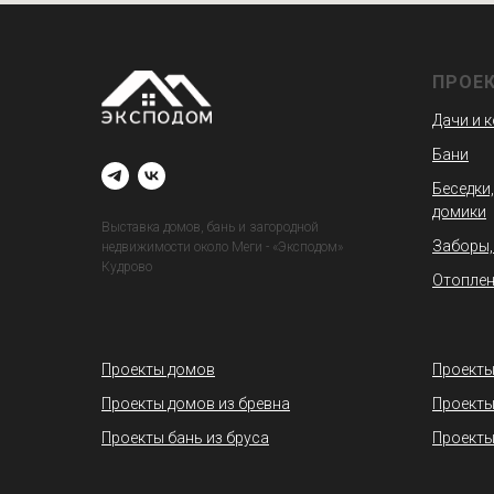
ПРОЕ
Дачи и 
Бани
Беседки,
домики
Выставка домов, бань и загородной
Заборы,
недвижимости около Меги - «Эксподом»
Кудрово
Отоплен
Проекты домов
Проекты
Проекты домов из бревна
Проекты
Проекты бань из бруса
Проекты