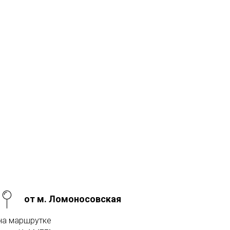
от м. Ломоносовская
на маршрутке