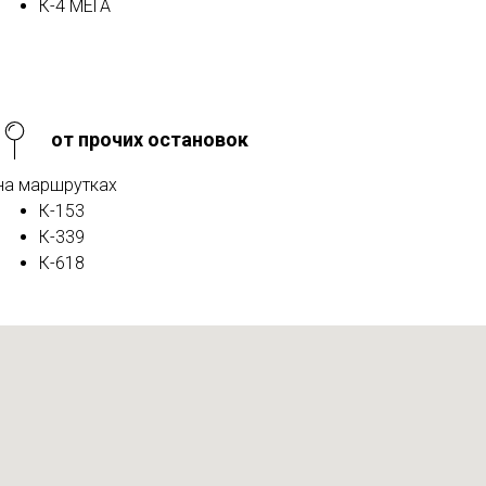
К-4 МЕГА
от прочих остановок
на маршрутках
К-153
К-339
К-618