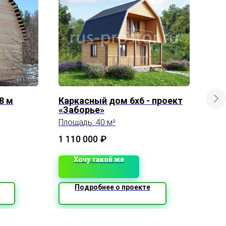
8 м
Каркасный дом 6х6 - проект
Про
«Заборье»
Площ
Площадь: 40 м²
2 9
1 110 000
₽
Хочу такой же
Подробнее о проекте