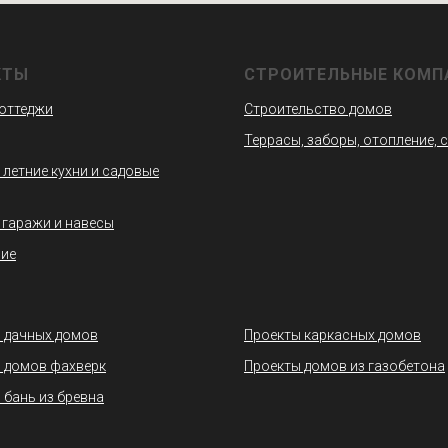
КТЫ
СТРОИТЕЛЬНЫЕ КОМП
коттеджи
Строительство домов
Террасы, заборы, отопление, 
 летние кухни и садовые
 гаражи и навесы
ие
 дачных домов
Проекты каркасных домов
 домов фахверк
Проекты домов из газобетона
 бань из бревна