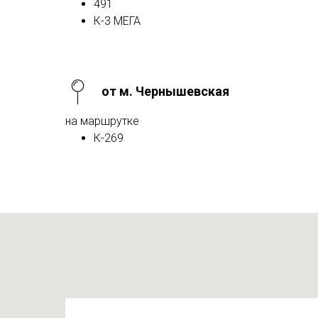
491
К-3 МЕГА
от м. Чернышевская
на маршрутке
К-269