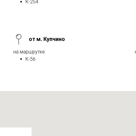
К-254
от м. Купчино
на маршрутке
К-56