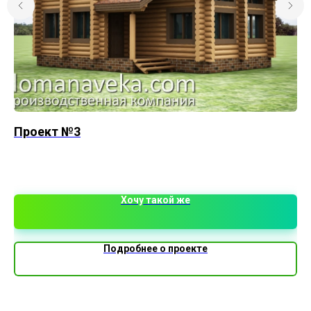
Проект №3
Ба
До
ко
ко
4 
До
до
Хочу такой же
пл
Подробнее о проекте