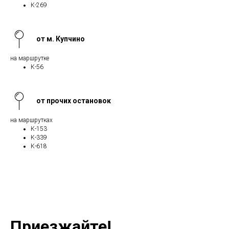
К-269
от м. Купчино
на маршрутке
К-56
от прочих остановок
на маршрутках
К-153
К-339
К-618
Приезжайте!