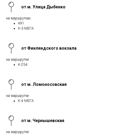
от м. Улица Дыбенко
на маршрутках
491
К-3 МЕГА
от Финляндского вокзала
на маршрутке
К-254
от м. Ломоносовская
на маршрутке
К-4 МЕГА
от м. Чернышевская
на маршрутке