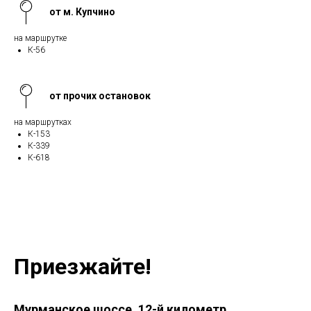
от м. Купчино
на маршрутке
К-56
от прочих остановок
на маршрутках
К-153
К-339
К-618
Приезжайте!
Мурманское шоссе, 12-й километр