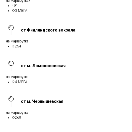
на маршрутках
491
К-3 МЕГА
от Финляндского вокзала
на маршрутке
К-254
от м. Ломоносовская
на маршрутке
К-4 МЕГА
от м. Чернышевская
на маршрутке
К-269