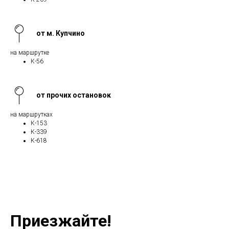
от м. Купчино
на маршрутке
К-56
от прочих остановок
на маршрутках
К-153
К-339
К-618
Приезжайте!