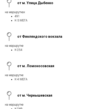
от м. Улица Дыбенко
на маршрутках
491
К-3 МЕГА
от Финляндского вокзала
на маршрутке
К-254
от м. Ломоносовская
на маршрутке
К-4 МЕГА
от м. Чернышевская
на маршрутке
К-269