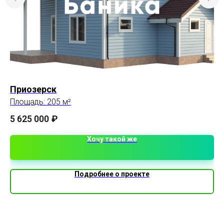
Приозерск
До
Площадь: 205 м²
Пл
5 625 000
₽
Хочу такой же
Подробнее о проекте