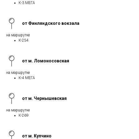
К-3 МЕГА
от Финляндского вокзала
на маршрутке
К-254
от м. Ломоносовская
на маршрутке
К-4 МЕГА
от м. Чернышевская
на маршрутке
К-269
от м. Купчино