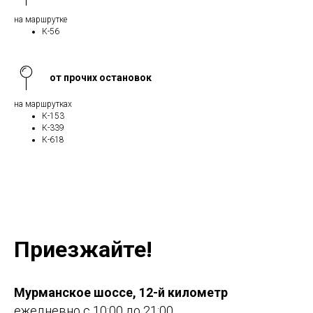
на маршрутке
К-56
от прочих остановок
на маршрутках
К-153
К-339
К-618
Приезжайте!
Мурманское шоссе, 12-й километр
ежедневно с 10:00 до 21:00