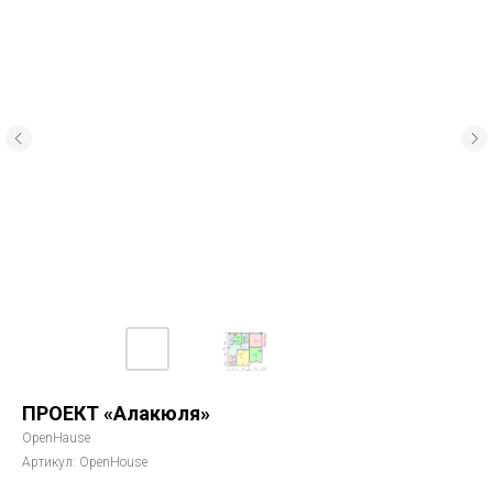
ПРОЕКТ «Алакюля»
OpenHause
Артикул:
OpenHouse