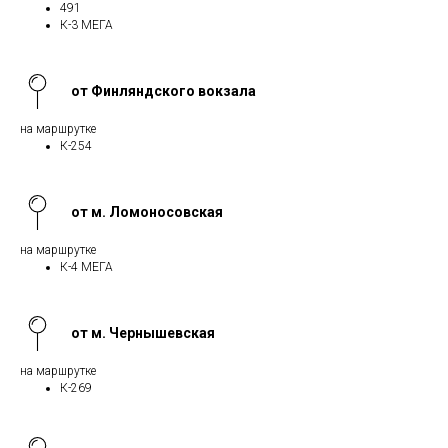
491
К-3 МЕГА
от Финляндского вокзала
на маршрутке
К-254
от м. Ломоносовская
на маршрутке
К-4 МЕГА
от м. Чернышевская
на маршрутке
К-269