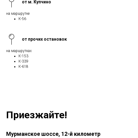
от м. Купчино
на маршрутке
К-56
от прочих остановок
на маршрутках
К-153
К-339
К-618
Приезжайте!
Мурманское шоссе, 12-й километр