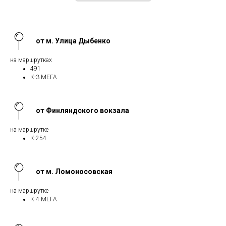
от м. Улица Дыбенко
на маршрутках
491
К-3 МЕГА
от Финляндского вокзала
на маршрутке
К-254
от м. Ломоносовская
на маршрутке
К-4 МЕГА