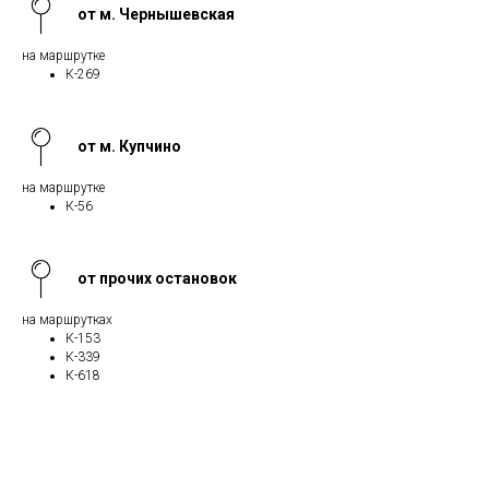
от м. Чернышевская
на маршрутке
К-269
от м. Купчино
на маршрутке
К-56
от прочих остановок
на маршрутках
К-153
К-339
К-618