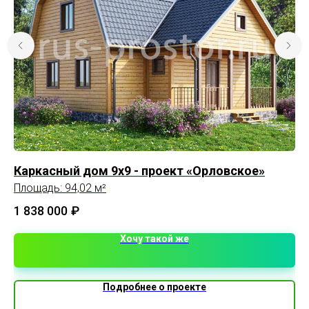
Каркасный дом 9х9 - проект «Орловское»
П
Площадь: 94,02 м²
Пл
1 838 000
₽
3 
Хочу такой же
Подробнее о проекте