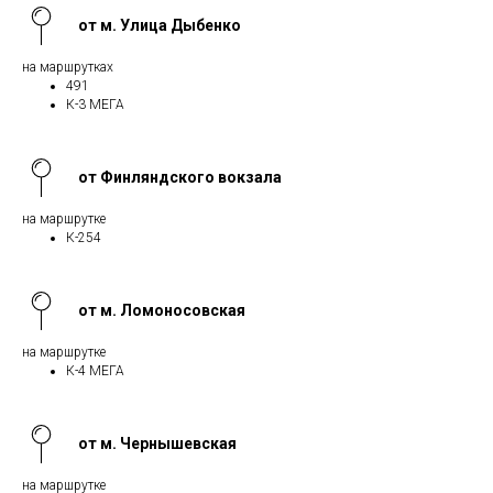
от м. Улица Дыбенко
на маршрутках
491
К-3 МЕГА
от Финляндского вокзала
на маршрутке
К-254
от м. Ломоносовская
на маршрутке
К-4 МЕГА
от м. Чернышевская
на маршрутке