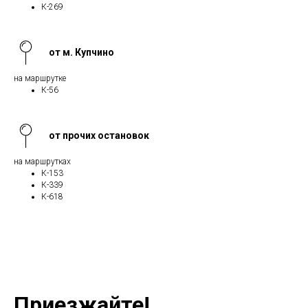
К-269
от м. Купчино
на маршрутке
К-56
от прочих остановок
на маршрутках
К-153
К-339
К-618
Приезжайте!