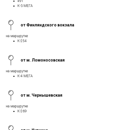
491
К-3 МЕГА
от Финляндского вокзала
на маршрутке
К-254
от м. Ломоносовская
на маршрутке
К-4 МЕГА
от м. Чернышевская
на маршрутке
К-269