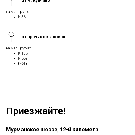
от м. Купчино
на маршрутке
К-56
от прочих остановок
на маршрутках
К-153
К-339
К-618
Приезжайте!
Мурманское шоссе, 12-й километр