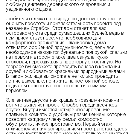
любому ценителю деревенского очарования и
уединенного отдыха.
Любители отдыха на природе по достоинству смогут
оценить простоту и привлекательность проекта под
названием Страбон. Этот дом станет для вас
островком уюта среди сумасшедших будней, ведь в
нем присутствует все, что необходимо для
комфортного проживания. Планировка дома
отличатся особенной продуманностью, ведь все
необходимое находится буквально под рукой: спальни
на первом и втором этаже, два санузла, кухня-
столовая, переходящая в просторную гостиную. На
террасе вы сможете проводить вечера в компании
друзей и любоваться красивыми природными видами.
В таком жилище вы сможете не только проводить
летние выходные, но и жить на постоянной основе,
ведь дом полностью подготовлен и к зимним
периодам.
Элегантная двускатная крыша с «резными» краями –
вот что выделяет проект Страбон среди десятков
других. Внутри имеется четыре изолированные
спальные комнаты с удобным размещением, которые
позволят каждому члену семьи комфортно
обустроить личное пространство. Первый этаж
отличается четким зонированием пространства: здесь
есть кухня-столовая, где можно не только заниматься