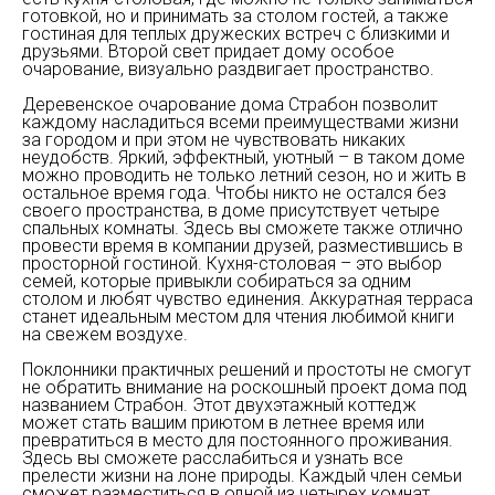
готовкой, но и принимать за столом гостей, а также
гостиная для теплых дружеских встреч с близкими и
друзьями. Второй свет придает дому особое
очарование, визуально раздвигает пространство.
Деревенское очарование дома Страбон позволит
каждому насладиться всеми преимуществами жизни
за городом и при этом не чувствовать никаких
неудобств. Яркий, эффектный, уютный – в таком доме
можно проводить не только летний сезон, но и жить в
остальное время года. Чтобы никто не остался без
своего пространства, в доме присутствует четыре
спальных комнаты. Здесь вы сможете также отлично
провести время в компании друзей, разместившись в
просторной гостиной. Кухня-столовая – это выбор
семей, которые привыкли собираться за одним
столом и любят чувство единения. Аккуратная терраса
станет идеальным местом для чтения любимой книги
на свежем воздухе.
Поклонники практичных решений и простоты не смогут
не обратить внимание на роскошный проект дома под
названием Страбон. Этот двухэтажный коттедж
может стать вашим приютом в летнее время или
превратиться в место для постоянного проживания.
Здесь вы сможете расслабиться и узнать все
прелести жизни на лоне природы. Каждый член семьи
сможет разместиться в одной из четырех комнат.