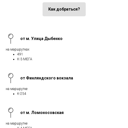
Как добраться?
от м. Улица Дыбенко
на маршрутках
491
К-3 МЕГА
от Финляндского вокзала
на маршрутке
К-254
от м. Ломоносовская
на маршрутке