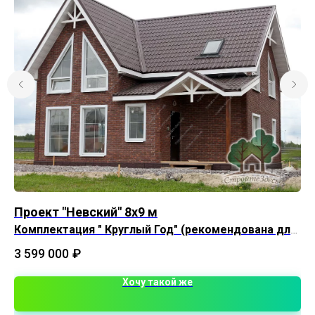
Проект "Невский" 8х9 м
К
Комплектация " Круглый Год" (рекомендована для
Пл
постоянного проживания)
3 599 000
₽
Хочу такой же