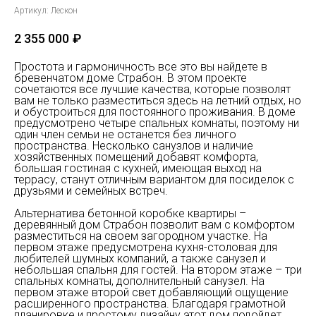
Артикул:
Лескон
2 355 000
₽
Простота и гармоничность все это вы найдете в
бревенчатом доме Страбон. В этом проекте
сочетаются все лучшие качества, которые позволят
вам не только разместиться здесь на летний отдых, но
и обустроиться для постоянного проживания. В доме
предусмотрено четыре спальных комнаты, поэтому ни
один член семьи не останется без личного
пространства. Несколько санузлов и наличие
хозяйственных помещений добавят комфорта,
большая гостиная с кухней, имеющая выход на
террасу, станут отличным вариантом для посиделок с
друзьями и семейных встреч.
Альтернатива бетонной коробке квартиры –
деревянный дом Страбон позволит вам с комфортом
разместиться на своем загородном участке. На
первом этаже предусмотрена кухня-столовая для
любителей шумных компаний, а также санузел и
небольшая спальня для гостей. На втором этаже – три
спальных комнаты, дополнительный санузел. На
первом этаже второй свет добавляющий ощущение
расширенного пространства. Благодаря грамотной
планировке и простому дизайну этот дом подойдет