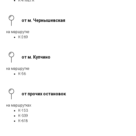
К-4 МЕГА
от м. Чернышевская
на маршрутке
К-269
от м. Купчино
на маршрутке
К-56
от прочих остановок
на маршрутках
К-153
К-339
К-618