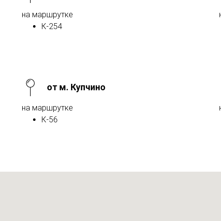
на маршрутке
К-254
от м. Купчино
на маршрутке
К-56