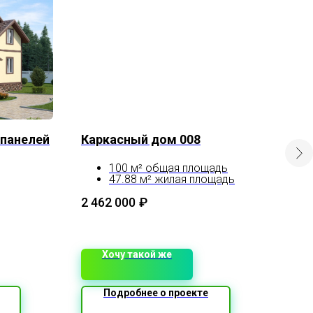
 панелей
Каркасный дом 008
Про
Площ
100 м² общая площадь
47.88 м² жилая площадь
3 8
9 х 8.5 м линейные размеры
1.5 этажа
2 462 000
₽
Хочу такой же
Подробнее о проекте