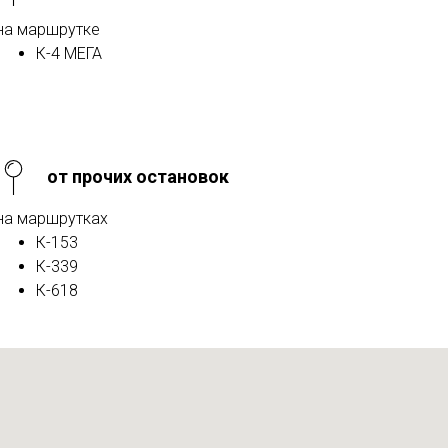
на маршрутке
К-4 МЕГА
от прочих остановок
на маршрутках
К-153
К-339
К-618