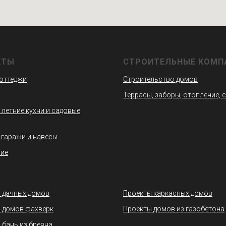
КТЫ
СТРОИТЕЛЬНЫЕ КОМП
коттеджи
Строительство домов
Террасы, заборы, отопление, 
 летние кухни и садовые
 гаражи и навесы
ие
 дачных домов
Проекты каркасных домов
 домов фахверк
Проекты домов из газобетона
 бань из бревна