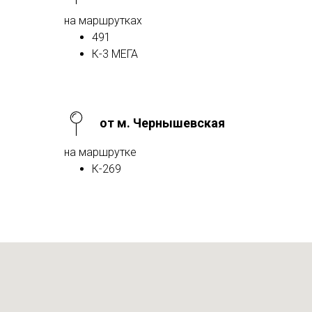
на маршрутках
491
К-3 МЕГА
от м. Чернышевская
на маршрутке
К-269