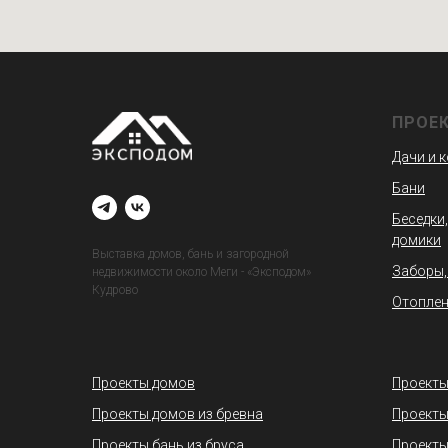
ПРОЕ
Дачи и 
Бани
Беседки,
домики
Выставка домов, бань и загородной
Заборы,
недвижимости около Меги - «Эксподом»
Кудрово
Отоплен
Проекты домов
Проекты
Проекты домов из бревна
Проекты
Проекты бань из бруса
Проекты