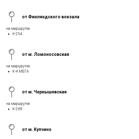
от Финляндского вокзала
на маршрутке
К-254
от м. Ломоносовская
на маршрутке
К-4 МЕГА
от м. Чернышевская
на маршрутке
К-269
от м. Купчино